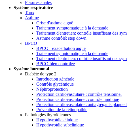
Fissures anales
Système respiratoire
Toux
Asthme
Crise d'asthme aiguë
Traitement symptomatique à la demande
Traitement d'entretien: contrôle insuffisant des s
Asthme contrôlé: step down
BPCO
BPCO - exacerbation aigüe
Traitement symptomatique à la demande
Traitement d'entretien: contrôle insuffisant des 
BPCO bien contrôlée
Système hormonal
Diabète de type 2
Introduction générale
Contrôle glycémique
Néphroprotection
Protection cardiovasculaire : contrôle tensionnel
Protection cardiovasculaire : contrôle lipidique
Protection cardiovasculaire : antiagrégants plaquett
Prévention de la rétinopathie
Pathologies thyroïdiennes
Hypothyroïdie clinique
Hypothyroïdie subclinique