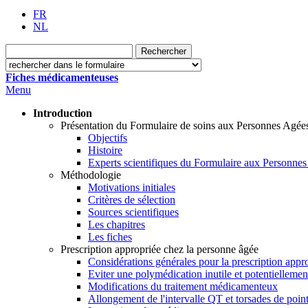
FR
NL
Fiches médicamenteuses
Menu
Introduction
Présentation du Formulaire de soins aux Personnes Agée
Objectifs
Histoire
Experts scientifiques du Formulaire aux Personne
Méthodologie
Motivations initiales
Critères de sélection
Sources scientifiques
Les chapitres
Les fiches
Prescription appropriée chez la personne âgée
Considérations générales pour la prescription appr
Eviter une polymédication inutile et potentielleme
Modifications du traitement médicamenteux
Allongement de l'intervalle QT et torsades de poin