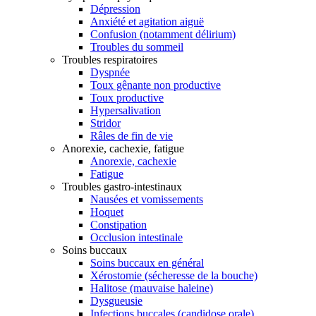
Dépression
Anxiété et agitation aiguë
Confusion (notamment délirium)
Troubles du sommeil
Troubles respiratoires
Dyspnée
Toux gênante non productive
Toux productive
Hypersalivation
Stridor
Râles de fin de vie
Anorexie, cachexie, fatigue
Anorexie, cachexie
Fatigue
Troubles gastro-intestinaux
Nausées et vomissements
Hoquet
Constipation
Occlusion intestinale
Soins buccaux
Soins buccaux en général
Xérostomie (sécheresse de la bouche)
Halitose (mauvaise haleine)
Dysgueusie
Infections buccales (candidose orale)