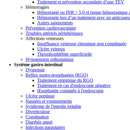
Traitement et prévention secondaire d’une TEV
Hémorragies
Hémorragie ou INR > 5,0 et risque hémorragique a
Hémorragie lors d’un traitement avec un anticoag
Autres saignements
Prévention cardiovasculaire
Troubles artériels périphériques
Affections veineuses
Insuffisance veineuse chronique non compliquée
Ulcère veineux
Thrombophlébite superficielle
Hypotension orthostatique
Système gastro-intestinal
Dyspepsie
Reflux gastro-œsophagien (RGO)
Traitement empirique du RGO
Traitement en cas d'endoscopie négative
Œsophagite constatée à l'endoscopie
Ulcère peptique
Nausées et vomissements
Syndrome de l'intestin irritable
Diverticulose
Constipation
Diarrhée aiguë
Infections parasitaires