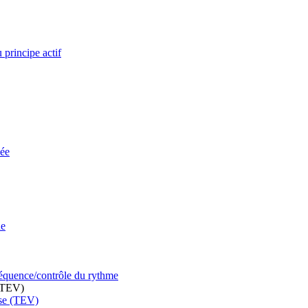
 principe actif
vée
ne
fréquence/contrôle du rythme
 (TEV)
use (TEV)