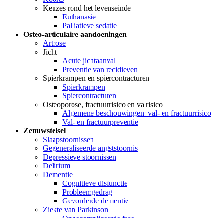
Keuzes rond het levenseinde
Euthanasie
Palliatieve sedatie
Osteo-articulaire aandoeningen
Artrose
Jicht
Acute jichtaanval
Preventie van recidieven
Spierkrampen en spiercontracturen
Spierkrampen
Spiercontracturen
Osteoporose, fractuurrisico en valrisico
Algemene beschouwingen: val- en fractuurrisico
Val- en fractuurpreventie
Zenuwstelsel
Slaapstoornissen
Gegeneraliseerde angststoornis
Depressieve stoornissen
Delirium
Dementie
Cognitieve disfunctie
Probleemgedrag
Gevorderde dementie
Ziekte van Parkinson