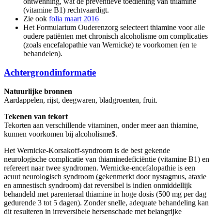
ontwenning, wat de preventieve toediening van thiamine
(vitamine B1) rechtvaardigt.
Zie ook
folia maart 2016
Het Formularium Ouderenzorg selecteert thiamine voor alle
oudere patiënten met chronisch alcoholisme om complicaties
(zoals encefalopathie van Wernicke) te voorkomen (en te
behandelen).
Achtergrondinformatie
Natuurlijke bronnen
Aardappelen, rijst, deegwaren, bladgroenten, fruit.
Tekenen van tekort
Tekorten aan verschillende vitaminen, onder meer aan thiamine,
kunnen voorkomen bij alcoholisme
$
​​​​​​​​​​​​​​​​​​​.
Het Wernicke-Korsakoff-syndroom is de best gekende
neurologische complicatie van thiaminedeficiëntie (vitamine B1) en
refereert naar twee syndromen. Wernicke-encefalopathie is een
acuut neurologisch syndroom (gekenmerkt door nystagmus, ataxie
en amnestisch syndroom) dat reversibel is indien onmiddellijk
behandeld met parenteraal thiamine in hoge dosis (500 mg per dag
gedurende 3 tot 5 dagen). Zonder snelle, adequate behandeling kan
dit resulteren in irreversibele hersenschade met belangrijke