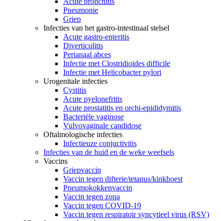
Acute bronchitis
Pneumonie
Griep
Infecties van het gastro-intestinaal stelsel
Acute gastro-enteritis
Diverticulitis
Perianaal abces
Infectie met Clostridioides difficile
Infectie met Helicobacter pylori
Urogenitale infecties
Cystitis
Acute pyelonefritis
Acute prostatitis en orchi-epididymitis
Bacteriële vaginose
Vulvovaginale candidose
Oftalmologische infecties
Infectieuze conjuctivitis
Infecties van de huid en de weke weefsels
Vaccins
Griepvaccin
Vaccin tegen difterie/tetanus/kinkhoest
Pneumokokkenvaccin
Vaccin tegen zona
Vaccin tegen COVID-19
Vaccin tegen respiratoir syncytieel virus (RSV)