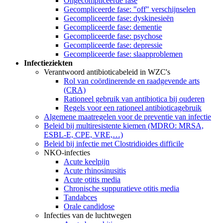
Ongecompliceerde fase
Gecompliceerde fase: "off" verschijnselen
Gecompliceerde fase: dyskinesieën
Gecompliceerde fase: dementie
Gecompliceerde fase: psychose
Gecompliceerde fase: depressie
Gecompliceerde fase: slaapproblemen
Infectieziekten
Verantwoord antibioticabeleid in WZC's
Rol van coördinerende en raadgevende arts
(CRA)
Rationeel gebruik van antibiotica bij ouderen
Regels voor een rationeel antibioticagebruik
Algemene maatregelen voor de preventie van infectie
Beleid bij multiresistente kiemen (MDRO: MRSA,
ESBL-E, CPE, VRE,…)
Beleid bij infectie met Clostridioides difficile
NKO-infecties
Acute keelpijn
Acute rhinosinusitis
Acute otitis media
Chronische suppuratieve otitis media
Tandabces
Orale candidose
Infecties van de luchtwegen