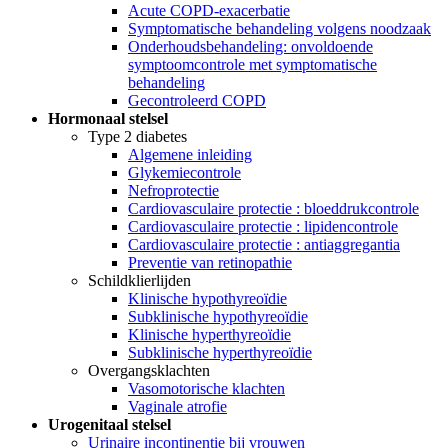
Acute COPD-exacerbatie
Symptomatische behandeling volgens noodzaak
Onderhoudsbehandeling: onvoldoende
symptoomcontrole met symptomatische
behandeling
Gecontroleerd COPD
Hormonaal stelsel
Type 2 diabetes
Algemene inleiding
Glykemiecontrole
Nefroprotectie
Cardiovasculaire protectie : bloeddrukcontrole
Cardiovasculaire protectie : lipidencontrole
Cardiovasculaire protectie : antiaggregantia
Preventie van retinopathie
Schildklierlijden
Klinische hypothyreoïdie
Subklinische hypothyreoïdie
Klinische hyperthyreoïdie
Subklinische hyperthyreoïdie
Overgangsklachten
Vasomotorische klachten
Vaginale atrofie
Urogenitaal stelsel
Urinaire incontinentie bij vrouwen