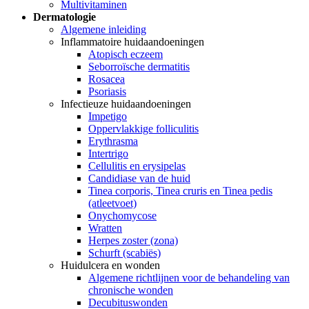
Multivitaminen
Dermatologie
Algemene inleiding
Inflammatoire huidaandoeningen
Atopisch eczeem
Seborroïsche dermatitis
Rosacea
Psoriasis
Infectieuze huidaandoeningen
Impetigo
Oppervlakkige folliculitis
Erythrasma
Intertrigo
Cellulitis en erysipelas
Candidiase van de huid
Tinea corporis, Tinea cruris en Tinea pedis
(atleetvoet)
Onychomycose
Wratten
Herpes zoster (zona)
Schurft (scabiës)
Huidulcera en wonden
Algemene richtlijnen voor de behandeling van
chronische wonden
Decubituswonden