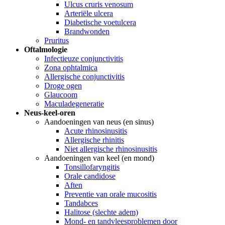
Ulcus cruris venosum
Arteriële ulcera
Diabetische voetulcera
Brandwonden
Pruritus
Oftalmologie
Infectieuze conjunctivitis
Zona ophtalmica
Allergische conjunctivitis
Droge ogen
Glaucoom
Maculadegeneratie
Neus-keel-oren
Aandoeningen van neus (en sinus)
Acute rhinosinusitis
Allergische rhinitis
Niet allergische rhinosinusitis
Aandoeningen van keel (en mond)
Tonsillofaryngitis
Orale candidose
Aften
Preventie van orale mucositis
Tandabces
Halitose (slechte adem)
Mond- en tandvleesproblemen door