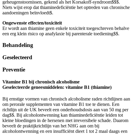
geheugenstoornissen, gekend als het Korsakoff-syndroom
$
$
$
​​​​​​​​​​​​​​​​​​​.
Niets wijst erop dat thiaminedeficiëntie het optreden van chronische
aandoeningen beïnvloedt
$
​​​​​​​​​​​​​​​​​​​.
Ongewenste effecten/toxiciteit
Er wordt aan thiamine geen enkele toxiciteit toegeschreven behalve
een erg klein risico op anafylaxie bij parenterale toediening
$
$
​​​​​​​​​​​​​​​​.
Behandeling
Geselecteerd
Preventie
Vitamine B1 bij chronisch alcoholisme
Geselecteerde geneesmiddelen:
vitamine B1 (thiamine)
Bij ernstige vormen van chronisch alcoholisme raden richtlijnen aan
om perorale supplementen van vitamine B1 toe te dienen. Een
richtlijn uit de UK beveelt een onderhoudsdosis aan van 50 mg per
dag
$
$
​​​​​​. Bij alcoholontwenning kan thiaminedeficiëntie leiden tot
kleine bloedingen in de hersenen met irreversibele schade. Daarom
beveelt de praktijkrichtlijn van het NHG aan om bij
alcoholontwenning en een insufficiënt dieet 1 tot 2 maal daags een