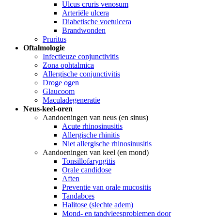
Ulcus cruris venosum
Arteriële ulcera
Diabetische voetulcera
Brandwonden
Pruritus
Oftalmologie
Infectieuze conjunctivitis
Zona ophtalmica
Allergische conjunctivitis
Droge ogen
Glaucoom
Maculadegeneratie
Neus-keel-oren
Aandoeningen van neus (en sinus)
Acute rhinosinusitis
Allergische rhinitis
Niet allergische rhinosinusitis
Aandoeningen van keel (en mond)
Tonsillofaryngitis
Orale candidose
Aften
Preventie van orale mucositis
Tandabces
Halitose (slechte adem)
Mond- en tandvleesproblemen door