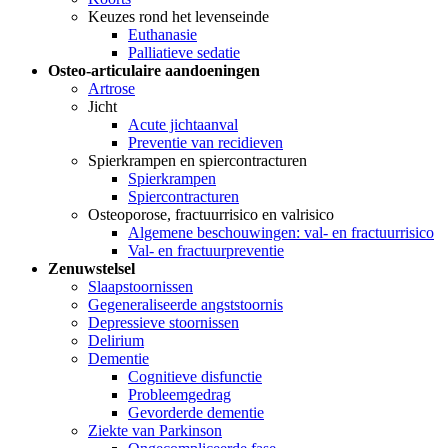
Keuzes rond het levenseinde
Euthanasie
Palliatieve sedatie
Osteo-articulaire aandoeningen
Artrose
Jicht
Acute jichtaanval
Preventie van recidieven
Spierkrampen en spiercontracturen
Spierkrampen
Spiercontracturen
Osteoporose, fractuurrisico en valrisico
Algemene beschouwingen: val- en fractuurrisico
Val- en fractuurpreventie
Zenuwstelsel
Slaapstoornissen
Gegeneraliseerde angststoornis
Depressieve stoornissen
Delirium
Dementie
Cognitieve disfunctie
Probleemgedrag
Gevorderde dementie
Ziekte van Parkinson