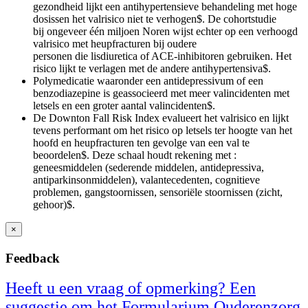
gezondheid lijkt een antihypertensieve behandeling met hoge
dosissen het valrisico niet te verhogen
$
​​​​​​​​​​​​​​​​​. De cohortstudie
bij ongeveer één miljoen Noren wijst echter op een verhoogd
valrisico met heupfracturen bij oudere
personen die lisdiuretica of ACE-inhibitoren gebruiken. Het
risico lijkt te verlagen met de andere antihypertensiva$​​​​​​​​​.
​Polymedicatie waaronder een antidepressivum of een
benzodiazepine is geassocieerd met meer valincidenten met
letsels en een groter aantal valincidenten$​​​​​​​​​.
De Downton Fall Risk Index evalueert het valrisico en lijkt
tevens performant om het risico op letsels ter hoogte van het
hoofd en heupfracturen ten gevolge van een val te
beoordelen
$
​​. Deze schaal houdt rekening met :
geneesmiddelen (sederende middelen, antidepressiva,
antiparkinsonmiddelen), valantecedenten, cognitieve
problemen, gangstoornissen, sensoriële stoornissen (zicht,
gehoor)
$
​​.
×
Feedback
Heeft u een vraag of opmerking? Een
suggestie om het Formularium Ouderenzorg