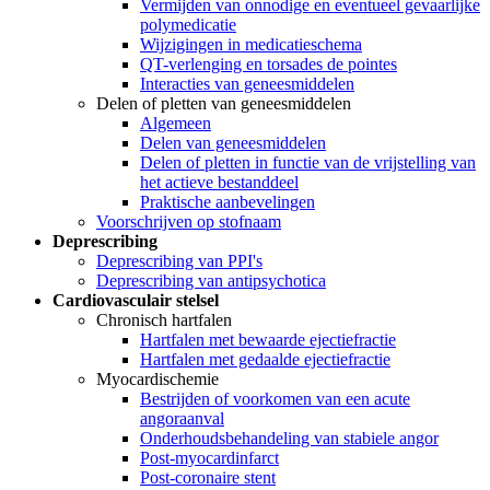
Vermijden van onnodige en eventueel gevaarlijke
polymedicatie
Wijzigingen in medicatieschema
QT-verlenging en torsades de pointes
Interacties van geneesmiddelen
Delen of pletten van geneesmiddelen
Algemeen
Delen van geneesmiddelen
Delen of pletten in functie van de vrijstelling van
het actieve bestanddeel
Praktische aanbevelingen
Voorschrijven op stofnaam
Deprescribing
Deprescribing van PPI's
Deprescribing van antipsychotica
Cardiovasculair stelsel
Chronisch hartfalen
Hartfalen met bewaarde ejectiefractie
Hartfalen met gedaalde ejectiefractie
Myocardischemie
Bestrijden of voorkomen van een acute
angoraanval
Onderhoudsbehandeling van stabiele angor
Post-myocardinfarct
Post-coronaire stent