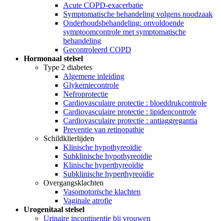
Acute COPD-exacerbatie
Symptomatische behandeling volgens noodzaak
Onderhoudsbehandeling: onvoldoende
symptoomcontrole met symptomatische
behandeling
Gecontroleerd COPD
Hormonaal stelsel
Type 2 diabetes
Algemene inleiding
Glykemiecontrole
Nefroprotectie
Cardiovasculaire protectie : bloeddrukcontrole
Cardiovasculaire protectie : lipidencontrole
Cardiovasculaire protectie : antiaggregantia
Preventie van retinopathie
Schildklierlijden
Klinische hypothyreoïdie
Subklinische hypothyreoïdie
Klinische hyperthyreoïdie
Subklinische hyperthyreoïdie
Overgangsklachten
Vasomotorische klachten
Vaginale atrofie
Urogenitaal stelsel
Urinaire incontinentie bij vrouwen