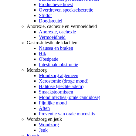
Productieve hoest
Overdreven speekselsecretie
Stridor
Doodsreutel
Anorexie, cachexie en vermoeidheid
Anorexie, cachexie
Vermoeidheid
Gastro-intestinale klachten
Nausea en braken
Hik
Obstipatie
Intestinale obstructie
Mondzorg
Mondzorg algemeen
Xerostomie (droge mond)
Halitose (slechte adem)
Smaakstoornissen
Mondinfecties (orale candidose)
Pijnlijke mond
Aften
Preventie van orale mucositis
Wondzorg en jeuk
Wondzorg
Jeuk
Koorts