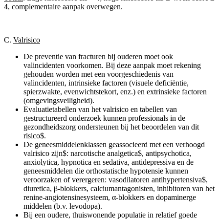
4, complementaire aanpak overwegen.
C.
Valrisico
De preventie van fracturen bij ouderen moet ook
valincidenten voorkomen. Bij deze aanpak moet rekening
gehouden worden met een voorgeschiedenis van
valincidenten, intrinsieke factoren (visuele deficiëntie,
spierzwakte, evenwichtstekort, enz.) en extrinsieke factoren
(omgevingsveiligheid).
Evaluatietabellen van het valrisico en tabellen van
gestructureerd onderzoek kunnen professionals in de
gezondheidszorg ondersteunen bij het beoordelen van dit
risico
$
​​​​​​​​​​​​​​​​​​​​​​​​​​​​​​​​​​.
De geneesmiddelenklassen geassocieerd met een verhoogd
valrisico zijn
$
​​​​​​​​​​​​​​​​​​​​​​​​​​​​​​​​​​: narcotische analgetica
$
​​​​​​​​​​​​​​​​​​​​​​​​​​​​​​​​​​, antipsychotica,
anxiolytica, hypnotica en sedativa, antidepressiva en de
geneesmiddelen die orthostatische hypotensie kunnen
veroorzaken of verergeren: vasodilatoren antihypertensiva
$
​​​​​​​​​​​​​​​​​​​​​​​​​​​​​​​​​​,
diuretica, β-blokkers, calciumantagonisten, inhibitoren van het
renine-angiotensinesysteem, α-blokkers en dopaminerge
middelen (b.v. levodopa).
Bij een oudere, thuiswonende populatie in relatief goede