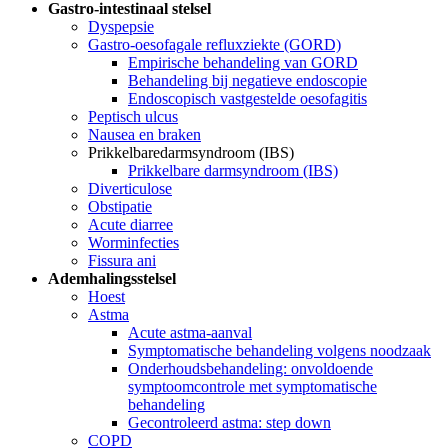
Gastro-intestinaal stelsel
Dyspepsie
Gastro-oesofagale refluxziekte (GORD)
Empirische behandeling van GORD
Behandeling bij negatieve endoscopie
Endoscopisch vastgestelde oesofagitis
Peptisch ulcus
Nausea en braken
Prikkelbaredarmsyndroom (IBS)
Prikkelbare darmsyndroom (IBS)
Diverticulose
Obstipatie
Acute diarree
Worminfecties
Fissura ani
Ademhalingsstelsel
Hoest
Astma
Acute astma-aanval
Symptomatische behandeling volgens noodzaak
Onderhoudsbehandeling: onvoldoende
symptoomcontrole met symptomatische
behandeling
Gecontroleerd astma: step down
COPD