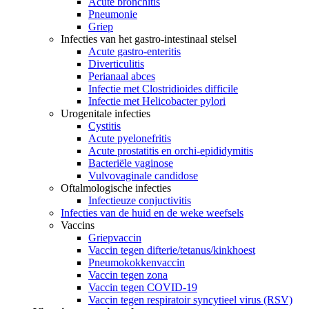
Acute bronchitis
Pneumonie
Griep
Infecties van het gastro-intestinaal stelsel
Acute gastro-enteritis
Diverticulitis
Perianaal abces
Infectie met Clostridioides difficile
Infectie met Helicobacter pylori
Urogenitale infecties
Cystitis
Acute pyelonefritis
Acute prostatitis en orchi-epididymitis
Bacteriële vaginose
Vulvovaginale candidose
Oftalmologische infecties
Infectieuze conjuctivitis
Infecties van de huid en de weke weefsels
Vaccins
Griepvaccin
Vaccin tegen difterie/tetanus/kinkhoest
Pneumokokkenvaccin
Vaccin tegen zona
Vaccin tegen COVID-19
Vaccin tegen respiratoir syncytieel virus (RSV)