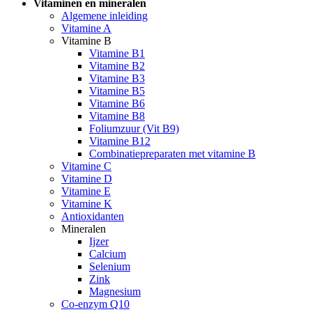
Vitaminen en mineralen
Algemene inleiding
Vitamine A
Vitamine B
Vitamine B1
Vitamine B2
Vitamine B3
Vitamine B5
Vitamine B6
Vitamine B8
Foliumzuur (Vit B9)
Vitamine B12
Combinatiepreparaten met vitamine B
Vitamine C
Vitamine D
Vitamine E
Vitamine K
Antioxidanten
Mineralen
Ijzer
Calcium
Selenium
Zink
Magnesium
Co-enzym Q10