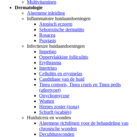
Multivitaminen
Dermatologie
Algemene inleiding
Inflammatoire huidaandoeningen
Atopisch eczeem
Seborroïsche dermatitis
Rosacea
Psoriasis
Infectieuze huidaandoeningen
Impetigo
Oppervlakkige folliculitis
Erythrasma
Intertrigo
Cellulitis en erysipelas
Candidiase van de huid
Tinea corporis, Tinea cruris en Tinea pedis
(atleetvoet)
Onychomycose
Wratten
Herpes zoster (zona)
Schurft (scabiës)
Huidulcera en wonden
Algemene richtlijnen voor de behandeling van
chronische wonden
Decubituswonden