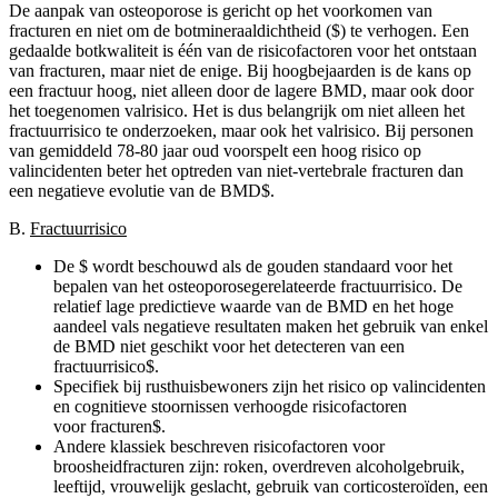
De aanpak van osteoporose is gericht op het voorkomen van
fracturen en niet om de botmineraaldichtheid (
$
) te verhogen. Een
gedaalde botkwaliteit is één van de risicofactoren voor het ontstaan
van fracturen, maar niet de enige. Bij hoogbejaarden is de kans op
een fractuur hoog, niet alleen door de lagere BMD, maar ook door
het toegenomen valrisico. Het is dus belangrijk om niet alleen het
fractuurrisico te onderzoeken, maar ook het valrisico. Bij personen
van gemiddeld 78-80 jaar oud voorspelt een hoog risico op
valincidenten beter het optreden van niet-vertebrale fracturen dan
een negatieve evolutie van de BMD
$
​​​​​​​​​​.
B.
Fractuurrisico
De
$
wordt beschouwd als de gouden standaard voor het
bepalen van het osteoporosegerelateerde fractuurrisico. De
relatief lage predictieve waarde van de BMD en het hoge
aandeel vals negatieve resultaten maken het gebruik van enkel
de BMD niet geschikt voor het detecteren van een
fractuurrisico
$
​​​​​​​​​​​​​​​​​​​​​​​​​​​​​​​​​​.
Specifiek bij rusthuisbewoners zijn het risico op valincidenten
en cognitieve stoornissen verhoogde risicofactoren
voor fracturen
$
​​​​​​​​​​.
Andere klassiek beschreven risicofactoren voor
broosheidfracturen zijn: roken, overdreven alcoholgebruik,
leeftijd, vrouwelijk geslacht, gebruik van corticosteroïden, een