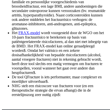
familiale en persoonlijke voorgeschiedenis van
broosheidfractuur, een lage BMI, andere aandoeningen die
secundaire osteoporose kunnen veroorzaken (bv. reumatoïde
artritis, hyperparathyroïdie). Naast corticosteroïden kunnen
ook andere middelen het fractuurrisico verhogen: de
aromatase-inhibitoren, anti-androgenen, anti-epileptica,
glitazones.
Het
FRAX-model
wordt voorgesteld door de WGO om het
10-jaars fractuurrisico te berekenen op basis van
patiëntgerelateerde risicofactoren, al dan niet met inbegrip van
de BMD. Het FRAX-model kan online geraadpleegd
worden
$
​​​​​​​​​​​​​​​​​​​​​​​​​​​​​​​​​​. Omdat het valrisico en een zekere
dosisafhankelijkheid van bepaalde risicofactoren (alcohol,
aantal vroegere fracturen) niet in rekening gebracht wordt,
heeft deze tool slechts een matig vermogen om fracturen te
voorspellen, vooral wanneer het gaat over andere dan
heupfracturen
$
​​​​​​​​​​​​​​​​​​​​​​​​​​​​​​​​​​.
De tool QFracture is iets performanter, maar complexer en
moeilijker uitvoerbaar
$
​​​​​​​​​​.
NHG stelt een risicoscore van fracturen voor (en een
therapeutische strategie die ervan afhangt) die in de
eerstelijnszorg zeer nuttig zijn
$
​​​​​​​​​​​​​​​​​​​​​​​​​​​​​​​​​​: