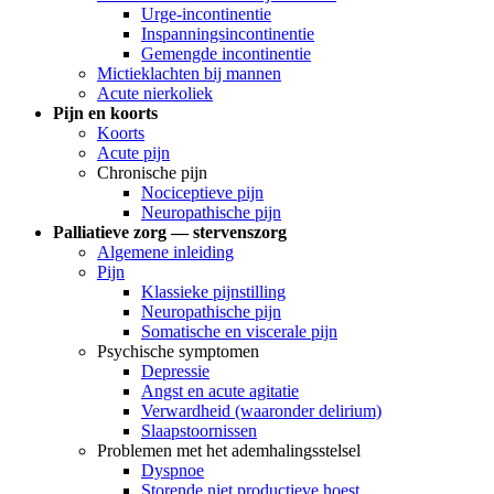
Urge-incontinentie
Inspanningsincontinentie
Gemengde incontinentie
Mictieklachten bij mannen
Acute nierkoliek
Pijn en koorts
Koorts
Acute pijn
Chronische pijn
Nociceptieve pijn
Neuropathische pijn
Palliatieve zorg — stervenszorg
Algemene inleiding
Pijn
Klassieke pijnstilling
Neuropathische pijn
Somatische en viscerale pijn
Psychische symptomen
Depressie
Angst en acute agitatie
Verwardheid (waaronder delirium)
Slaapstoornissen
Problemen met het ademhalingsstelsel
Dyspnoe
Storende niet productieve hoest