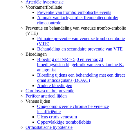
Arteriële hypertensie
Voorkamerfibrillatie
Preventie van trombo-embolische events
Aanpak van tachycardie: frequentiecontrole/
ritmecontrole
Preventie en behandeling van veneuze trombo-embolie
(VTE)
Primaire preventie van veneuze trombo-embolie
(VTE)
Behandeling en secundaire preventie van VTE
Bloedingen
Bloeding of INR > 5,0 en verhoogd
bloedingsrisico bij gebruik van een vitamine K-
antagonist
Bloeding tijdens een behandeling met een direct
oraal anticoagulans (DOAC)
Andere bloedingen
Cardiovasculaire preventie
Perifeer arterieel lijden
Veneus lijden
Ongecompliceerde chronische veneuze
insufficiëntie
Ulcus cruris venosum
Oppervlakkige tromboflebitis
Orthostatische hypotensie