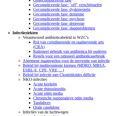
Ongecompliceerde fase
Gecompliceerde fase: "off" verschijnselen
Gecompliceerde fase: dyskinesieën
Gecompliceerde fase: dementie
Gecompliceerde fase: psychose
Gecompliceerde fase: depressie
Gecompliceerde fase: slaapproblemen
Infectieziekten
Verantwoord antibioticabeleid in WZC's
Rol van coördinerende en raadgevende arts
(CRA)
Rationeel gebruik van antibiotica bij ouderen
Regels voor een rationeel antibioticagebruik
Algemene maatregelen voor de preventie van infectie
Beleid bij multiresistente kiemen (MDRO: MRSA,
ESBL-E, CPE, VRE,…)
Beleid bij infectie met Clostridioides difficile
NKO-infecties
Acute keelpijn
Acute rhinosinusitis
Acute otitis media
Chronische suppuratieve otitis media
Tandabces
Orale candidose
Infecties van de luchtwegen