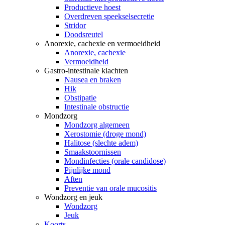
Productieve hoest
Overdreven speekselsecretie
Stridor
Doodsreutel
Anorexie, cachexie en vermoeidheid
Anorexie, cachexie
Vermoeidheid
Gastro-intestinale klachten
Nausea en braken
Hik
Obstipatie
Intestinale obstructie
Mondzorg
Mondzorg algemeen
Xerostomie (droge mond)
Halitose (slechte adem)
Smaakstoornissen
Mondinfecties (orale candidose)
Pijnlijke mond
Aften
Preventie van orale mucositis
Wondzorg en jeuk
Wondzorg
Jeuk
Koorts