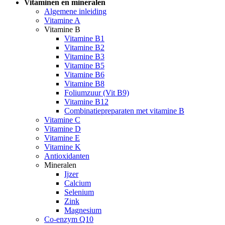
Vitaminen en mineralen
Algemene inleiding
Vitamine A
Vitamine B
Vitamine B1
Vitamine B2
Vitamine B3
Vitamine B5
Vitamine B6
Vitamine B8
Foliumzuur (Vit B9)
Vitamine B12
Combinatiepreparaten met vitamine B
Vitamine C
Vitamine D
Vitamine E
Vitamine K
Antioxidanten
Mineralen
Ijzer
Calcium
Selenium
Zink
Magnesium
Co-enzym Q10