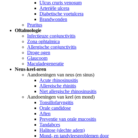
Ulcus cruris venosum
Arteriële ulcera
Diabetische voetulcera
Brandwonden
Pruritus
Oftalmologie
Infectieuze conjunctivitis
Zona ophtalmica
Allergische conjunctivitis
Droge ogen
Glaucoom
Maculadegeneratie
Neus-keel-oren
Aandoeningen van neus (en sinus)
Acute rhinosinusitis
Allergische rhinitis
Niet allergische rhinosinusitis
Aandoeningen van keel (en mond)
Tonsillofaryngitis
Orale candidose
Aften
Preventie van orale mucositis
Tandabces
Halitose (slechte adem)
Mond- en tandvleesproblemen door