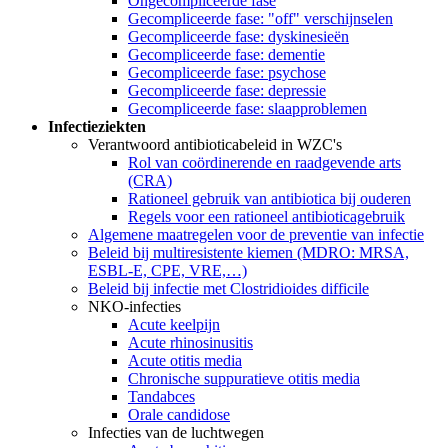
Ongecompliceerde fase
Gecompliceerde fase: "off" verschijnselen
Gecompliceerde fase: dyskinesieën
Gecompliceerde fase: dementie
Gecompliceerde fase: psychose
Gecompliceerde fase: depressie
Gecompliceerde fase: slaapproblemen
Infectieziekten
Verantwoord antibioticabeleid in WZC's
Rol van coördinerende en raadgevende arts
(CRA)
Rationeel gebruik van antibiotica bij ouderen
Regels voor een rationeel antibioticagebruik
Algemene maatregelen voor de preventie van infectie
Beleid bij multiresistente kiemen (MDRO: MRSA,
ESBL-E, CPE, VRE,…)
Beleid bij infectie met Clostridioides difficile
NKO-infecties
Acute keelpijn
Acute rhinosinusitis
Acute otitis media
Chronische suppuratieve otitis media
Tandabces
Orale candidose
Infecties van de luchtwegen