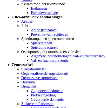
Keuzes rond het levenseinde
Euthanasie
Palliatieve sedatie
Osteo-articulaire aandoeningen
Artrose
Jicht
Acute jichtaanval
Preventie van recidieven
Spierkrampen en spiercontracturen
Spierkrampen
Spiercontracturen
Osteoporose, fractuurrisico en valrisico
Algemene beschouwingen: val- en fractuurrisico
Val- en fractuurpreventie
Zenuwstelsel
Slaapstoornissen
Gegeneraliseerde angststoornis
Depressieve stoornissen
Delirium
Dementie
Cognitieve disfunctie
Probleemgedrag
Gevorderde dementie
Ziekte van Parkinson