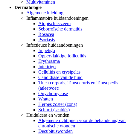
Multivitaminen
Dermatologie
Algemene inleiding
Inflammatoire huidaandoeningen
Atopisch eczeem
Seborroïsche dermatitis
Rosacea
Psoriasis
Infectieuze huidaandoeningen
Impetigo
Oppervlakkige folliculitis
Erythrasma
Intertrigo
Cellulitis en erysipelas
Candidiase van de huid
Tinea corporis, Tinea cruris en Tinea pedis
(atleetvoet)
Onychomycose
Wratten
Herpes zoster (zona)
Schurft (scabiës)
Huidulcera en wonden
Algemene richtlijnen voor de behandeling van
chronische wonden
Decubituswonden