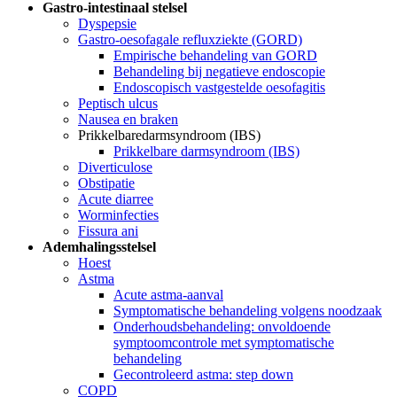
Gastro-intestinaal stelsel
Dyspepsie
Gastro-oesofagale refluxziekte (GORD)
Empirische behandeling van GORD
Behandeling bij negatieve endoscopie
Endoscopisch vastgestelde oesofagitis
Peptisch ulcus
Nausea en braken
Prikkelbaredarmsyndroom (IBS)
Prikkelbare darmsyndroom (IBS)
Diverticulose
Obstipatie
Acute diarree
Worminfecties
Fissura ani
Ademhalingsstelsel
Hoest
Astma
Acute astma-aanval
Symptomatische behandeling volgens noodzaak
Onderhoudsbehandeling: onvoldoende
symptoomcontrole met symptomatische
behandeling
Gecontroleerd astma: step down
COPD