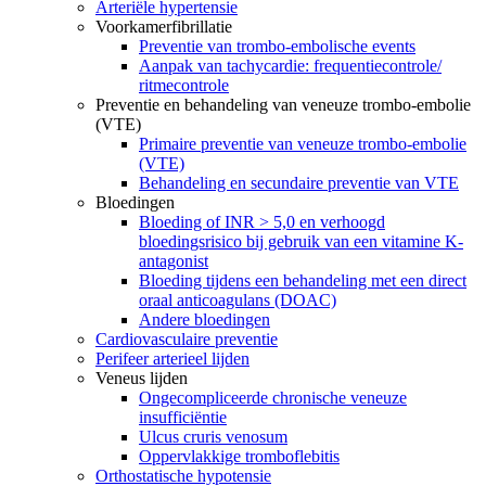
Arteriële hypertensie
Voorkamerfibrillatie
Preventie van trombo-embolische events
Aanpak van tachycardie: frequentiecontrole/
ritmecontrole
Preventie en behandeling van veneuze trombo-embolie
(VTE)
Primaire preventie van veneuze trombo-embolie
(VTE)
Behandeling en secundaire preventie van VTE
Bloedingen
Bloeding of INR > 5,0 en verhoogd
bloedingsrisico bij gebruik van een vitamine K-
antagonist
Bloeding tijdens een behandeling met een direct
oraal anticoagulans (DOAC)
Andere bloedingen
Cardiovasculaire preventie
Perifeer arterieel lijden
Veneus lijden
Ongecompliceerde chronische veneuze
insufficiëntie
Ulcus cruris venosum
Oppervlakkige tromboflebitis
Orthostatische hypotensie