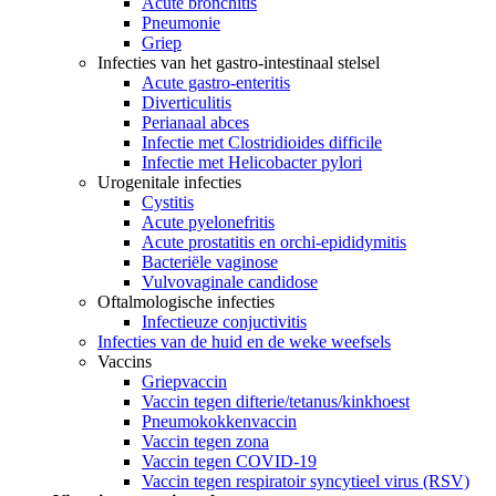
Acute bronchitis
Pneumonie
Griep
Infecties van het gastro-intestinaal stelsel
Acute gastro-enteritis
Diverticulitis
Perianaal abces
Infectie met Clostridioides difficile
Infectie met Helicobacter pylori
Urogenitale infecties
Cystitis
Acute pyelonefritis
Acute prostatitis en orchi-epididymitis
Bacteriële vaginose
Vulvovaginale candidose
Oftalmologische infecties
Infectieuze conjuctivitis
Infecties van de huid en de weke weefsels
Vaccins
Griepvaccin
Vaccin tegen difterie/tetanus/kinkhoest
Pneumokokkenvaccin
Vaccin tegen zona
Vaccin tegen COVID-19
Vaccin tegen respiratoir syncytieel virus (RSV)