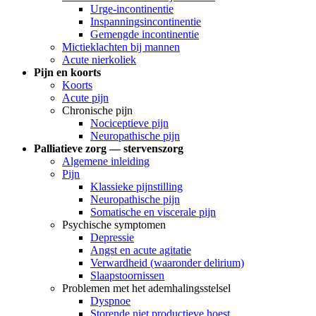
Urge-incontinentie
Inspanningsincontinentie
Gemengde incontinentie
Mictieklachten bij mannen
Acute nierkoliek
Pijn en koorts
Koorts
Acute pijn
Chronische pijn
Nociceptieve pijn
Neuropathische pijn
Palliatieve zorg — stervenszorg
Algemene inleiding
Pijn
Klassieke pijnstilling
Neuropathische pijn
Somatische en viscerale pijn
Psychische symptomen
Depressie
Angst en acute agitatie
Verwardheid (waaronder delirium)
Slaapstoornissen
Problemen met het ademhalingsstelsel
Dyspnoe
Storende niet productieve hoest