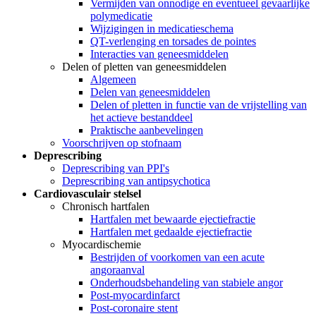
Vermijden van onnodige en eventueel gevaarlijke
polymedicatie
Wijzigingen in medicatieschema
QT-verlenging en torsades de pointes
Interacties van geneesmiddelen
Delen of pletten van geneesmiddelen
Algemeen
Delen van geneesmiddelen
Delen of pletten in functie van de vrijstelling van
het actieve bestanddeel
Praktische aanbevelingen
Voorschrijven op stofnaam
Deprescribing
Deprescribing van PPI's
Deprescribing van antipsychotica
Cardiovasculair stelsel
Chronisch hartfalen
Hartfalen met bewaarde ejectiefractie
Hartfalen met gedaalde ejectiefractie
Myocardischemie
Bestrijden of voorkomen van een acute
angoraanval
Onderhoudsbehandeling van stabiele angor
Post-myocardinfarct
Post-coronaire stent