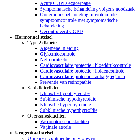
Acute COPD-exacerbatie
Symptomatische behandeling volgens noodzaak
Onderhoudsbehandeling: onvoldoende
symptoomcontrole met symptomatische
behandeling
Gecontroleerd COPD
Hormonaal stelsel
Type 2 diabetes
Algemene inleiding
Glykemiecontrole
Nefroprotectie
Cardiovasculaire protectie : bloeddrukcontrole
Cardiovasculaire protectie : lipidencontrole
Cardiovasculaire protectie : antiaggregantia
Preventie van retinopathie
Schildklierlijden
Klinische hypothyreoïdie
Subklinische hypothyreoïdie
Klinische hyperthyreoïdie
Subklinische hyperthyreoïdie
Overgangsklachten
Vasomotorische klachten
Vaginale atrofie
Urogenitaal stelsel
Urinaire incontinentie bij vrouwen