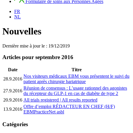
Formulaire de soins aux Personnes Agées
FR
NL
Nouvelles
Dernière mise à jour le : 19/12/2019
Articles pour septembre 2016
Date
Titre
Nos visiteurs médicaux EBM vous présentent le suivi du
28.9.2016
patient après chirurgie bariatrique
Réunion de consensus : L’usage rationnel des agonistes
27.9.2016
du récepteur du GLP-1 en cas de diabète de type 2
20.9.2016
All trials registered | All results reported
Offre d’emploi RÉDACTEUR EN CHEF (H/F)
13.9.2016
EBMPracticeNet asbl
Catégories