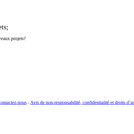
ts;
uveaux projets?
ontactez-nous
-
Avis de non-responsabilité, confidentialité et droits d’a